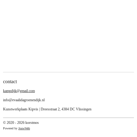
contact
kampdijk@gmail.com
info@evaalidagroenendijk.nl
Kunstwerkplaats Kipvis | Dreesstraat 2, 4384 DC Vlissingen
© 2020 - 2026 korstmos
Powered by
JouwWeb